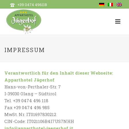
+39 0474 496118
IMPRESSUM
Verantwortlich für den Inhalt dieser Webseite:
Apparthotel Jägerhof
Hans-von-Perthaler-Str. 7
I-39030 Olang – Südtirol
Tel. +39 0474 496 118
Fax +39 0474 496 985
MwSt. Nr. IT01697830212
CIN-Code: IT021106B4I7US7NHH
info@apparthotel-jaegerhof.it